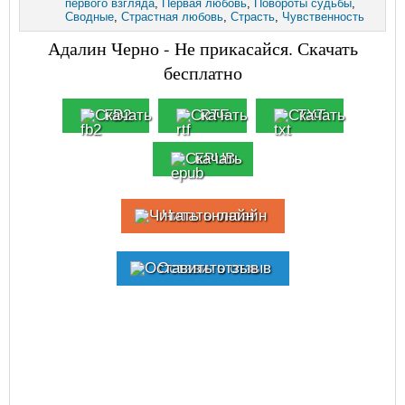
первого взгляда
,
Первая любовь
,
Повороты судьбы
,
Сводные
,
Страстная любовь
,
Страсть
,
Чувственность
Адалин Черно - Не прикасайся. Скачать
бесплатно
FB2
RTF
TXT
EPUB
Читать онлайн
Оставить отзыв