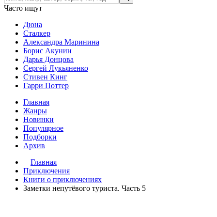
Часто ищут
Дюна
Сталкер
Александра Маринина
Борис Акунин
Дарья Донцова
Сергей Лукьяненко
Стивен Кинг
Гарри Поттер
Главная
Жанры
Новинки
Популярное
Подборки
Архив
Главная
Приключения
Книги о приключениях
Заметки непутёвого туриста. Часть 5