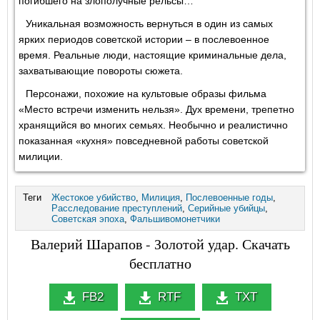
погибшего на злополучные рельсы…
Уникальная возможность вернуться в один из самых
ярких периодов советской истории – в послевоенное
время. Реальные люди, настоящие криминальные дела,
захватывающие повороты сюжета.
Персонажи, похожие на культовые образы фильма
«Место встречи изменить нельзя». Дух времени, трепетно
хранящийся во многих семьях. Необычно и реалистично
показанная «кухня» повседневной работы советской
милиции.
Теги
Жестокое убийство
,
Милиция
,
Послевоенные годы
,
Расследование преступлений
,
Серийные убийцы
,
Советская эпоха
,
Фальшивомонетчики
Валерий Шарапов - Золотой удар. Скачать
бесплатно
FB2
RTF
TXT