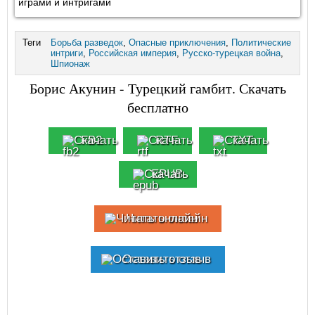
играми и интригами
Теги
Борьба разведок
,
Опасные приключения
,
Политические
интриги
,
Российская империя
,
Русско-турецкая война
,
Шпионаж
Борис Акунин - Турецкий гамбит. Скачать
бесплатно
FB2
RTF
TXT
EPUB
Читать онлайн
Оставить отзыв