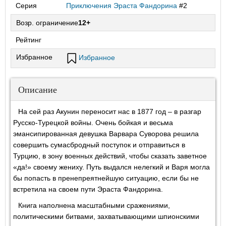
Серия
Приключения Эраста Фандорина
#2
Возр. ограничение
12+
Рейтинг
Избранное
Избранное
Описание
На сей раз Акунин переносит нас в 1877 год – в разгар
Русско-Турецкой войны. Очень бойкая и весьма
эмансипированная девушка Варвара Суворова решила
совершить сумасбродный поступок и отправиться в
Турцию, в зону военных действий, чтобы сказать заветное
«да!» своему жениху. Путь выдался нелегкий и Варя могла
бы попасть в пренепреятнейшую ситуацию, если бы не
встретила на своем пути Эраста Фандорина.
Книга наполнена масштабными сражениями,
политическими битвами, захватывающими шпионскими