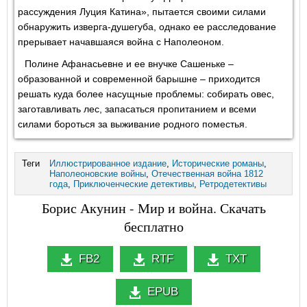
рассуждения Луция Катина», пытается своими силами
обнаружить изверга-душегуба, однако ее расследование
прерывает начавшаяся война с Наполеоном.
Полине Афанасьевне и ее внучке Сашеньке –
образованной и современной барышне – приходится
решать куда более насущные проблемы: собирать овес,
заготавливать лес, запасаться пропитанием и всеми
силами бороться за выживание родного поместья.
Теги
Иллюстрированное издание
,
Исторические романы
,
Наполеоновские войны
,
Отечественная война 1812
года
,
Приключенческие детективы
,
Ретродетективы
Борис Акунин - Мир и война. Скачать
бесплатно
FB2
RTF
TXT
EPUB