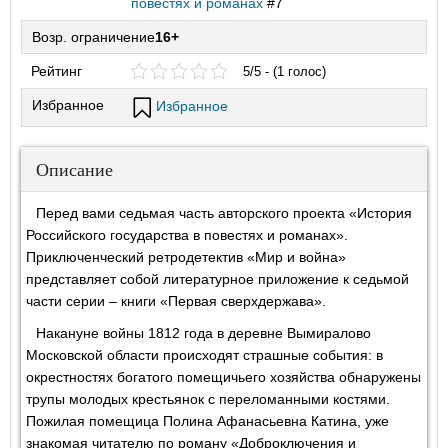
повестях и романах
#7
Возр. ограничение
16+
Рейтинг
5/5 - (1 голос)
Избранное
Избранное
Описание
Перед вами седьмая часть авторского проекта «История
Российского государства в повестях и романах».
Приключенческий ретродетектив «Мир и война»
представляет собой литературное приложение к седьмой
части серии – книги «Первая сверхдержава».
Накануне войны 1812 года в деревне Вымиралово
Московской области происходят страшные события: в
окрестностях богатого помещичьего хозяйства обнаружены
трупы молодых крестьянок с переломанными костями.
Пожилая помещица Полина Афанасьевна Катина, уже
знакомая читателю по роману «Доброключения и