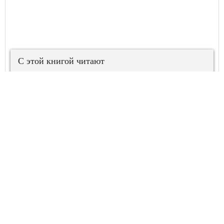
С этой книгой читают
Список чужих
Сибирский беглец
жизней