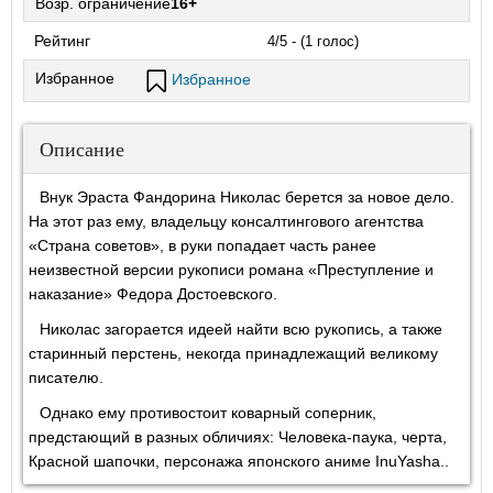
Возр. ограничение
16+
Рейтинг
4/5 - (1 голос)
Избранное
Избранное
Описание
Внук Эраста Фандорина Николас берется за новое дело.
На этот раз ему, владельцу консалтингового агентства
«Страна советов», в руки попадает часть ранее
неизвестной версии рукописи романа «Преступление и
наказание» Федора Достоевского.
Николас загорается идеей найти всю рукопись, а также
старинный перстень, некогда принадлежащий великому
писателю.
Однако ему противостоит коварный соперник,
предстающий в разных обличиях: Человека-паука, черта,
Красной шапочки, персонажа японского аниме InuYasha..