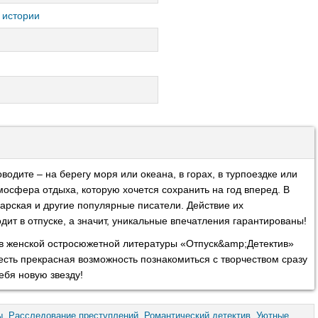
 истории
водите – на берегу моря или океана, в горах, в турпоездке или
осфера отдыха, которую хочется сохранить на год вперед. В
арская и другие популярные писатели. Действие их
ит в отпуске, а значит, уникальные впечатления гарантированы!
ов женской остросюжетной литературы «Отпуск&amp;Детектив»
 есть прекрасная возможность познакомиться с творчеством сразу
ебя новую звезду!
ы
,
Расследование преступлений
,
Романтический детектив
,
Уютные