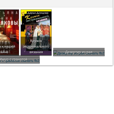
Кружок
 к нашей
экстремального
тайне
вязания
Дезертир из рая
Амур с гранатой