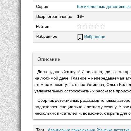
Серия
Великолепные детективные
Возр. ограничение
16+
Рейтинг
Избранное
Избранное
Описание
Долгожданный отпуск! И неважно, где вы его про
на любимой даче. Главное – непередаваемая атм
этом нам помогут Татьяна Устинова, Ольга Волод
увлекательных остросюжетных рассказов происход
Сборник детективных рассказов топовых автор
подготовлен специально к летнему сезону. У вас
нескольких писателей и, возможно, открыть для с
Теги
Авантюрные приключения
,
Женские детектив