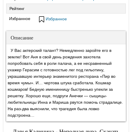
Рейтинг
Избранное
Избранное
Описание
У Вас актерский талант? Немедленно заройте его в
землю! Вот Аня в свой день рождения захотела
попробовать себя в роли палача, а ее несравненный
ухажер Герасим с готовностью лег под гильотину,
украшавшую интерьер знаменитого ресторана «Пир во
время чумы». И… чертова штука сработала. Кошмар
кошмаров! Бедную именинницу быстренько упекли за
решетку. Хорошо еще, подруги Анечки — сыщицы-
любительницы Инна и Мариша рвутся помочь страдалице.
На раз-два выяснили, что трагедия была ловко
подстроена…
Дарья Калинина - Неполная дура. Скачать