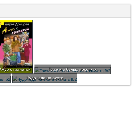
Амур с гранатой
Гризли в белых носочках
Чудо-юдо на охоте