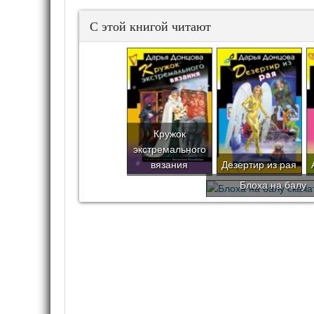
С этой книгой читают
Кружок
экстремального
вязания
Дезертир из рая
Блоха на балу