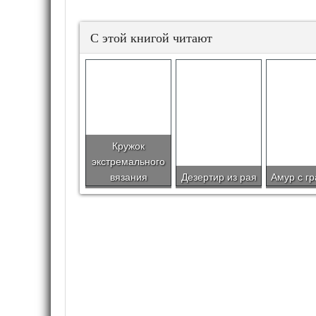
С этой книгой читают
Кружок
экстремального
вязания
Дезертир из рая
Амур с г