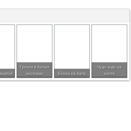
Гризли в белых
Чудо-юдо на
ранатой
носочках
Блоха на балу
охоте