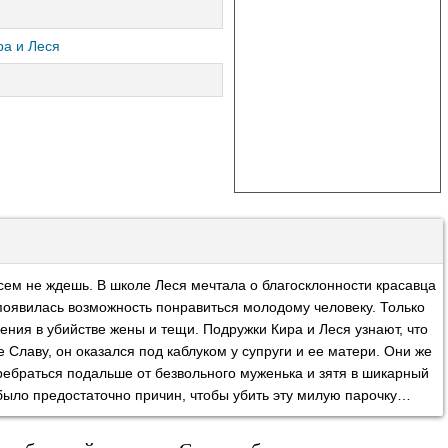
а и Леся
сем не ждешь. В школе Леся мечтала о благосклонности красавца
ц появилась возможность понравиться молодому человеку. Только
ения в убийстве жены и тещи. Подружки Кира и Леся узнают, что
Славу, он оказался под каблуком у супруги и ее матери. Они же
ребраться подальше от безвольного муженька и зятя в шикарный
было предостаточно причин, чтобы убить эту милую парочку…