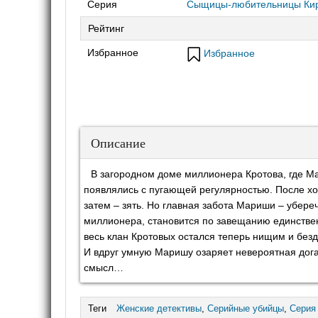
Серия
Сыщицы-любительницы Кир
Рейтинг
Избранное
Избранное
Описание
В загородном доме миллионера Кротова, где М
появлялись с пугающей регулярностью. После хо
затем – зять. Но главная забота Мариши – убере
миллионера, становится по завещанию единствен
весь клан Кротовых остался теперь нищим и безд
И вдруг умную Маришу озаряет невероятная дога
смысл…
Теги
Женские детективы
,
Серийные убийцы
,
Серия