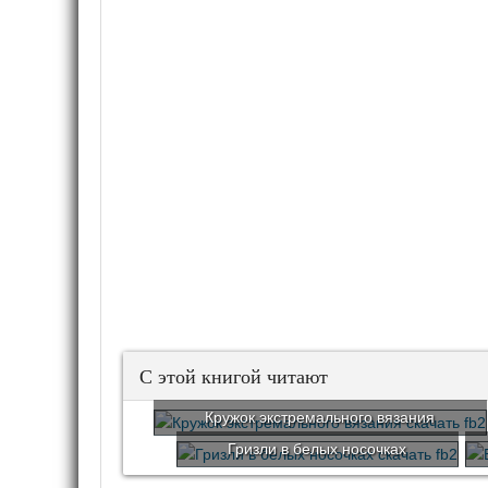
С этой книгой читают
Кружок экстремального вязания
Гризли в белых носочках