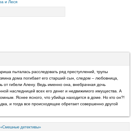
а и Леся
ариша пыталась расследовать ряд преступлений, трупы
зяина дома погибает его старший сын, следом – любовница,
чь от гибели Алену. Ведь именно она, внебрачная дочь
ной наследницей всех его денег и недвижимого имущества. А
омным. Яснее ясного, что убийца находится в доме. Но кто он?!
дка, и тогда все происходящее обретает совершенно другой
 «Смешные детективы»