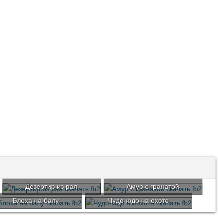
Дезертир из рая
Амур с гранатой
Блоха на балу
Чудо-юдо на охоте