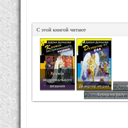
С этой книгой читают
Кружок
экстремального
вязания
Дезертир из рая
Блоха на балу