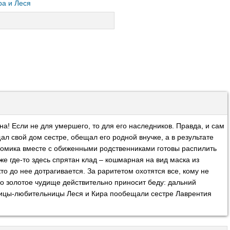
а и Леся
на! Если не для умершего, то для его наследников. Правда, и сам
 свой дом сестре, обещал его родной внучке, а в результате
домика вместе с обиженными родственниками готовы распилить
же где-то здесь спрятан клад – кошмарная на вид маска из
то до нее дотрагивается. За раритетом охотятся все, кому не
ко золотое чудище действительно приносит беду: дальний
ыщицы-любительницы Леся и Кира пообещали сестре Лаврентия