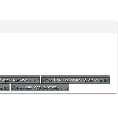
Амур с гранатой
Гризли в белых носочках
Чудо-юдо на охоте