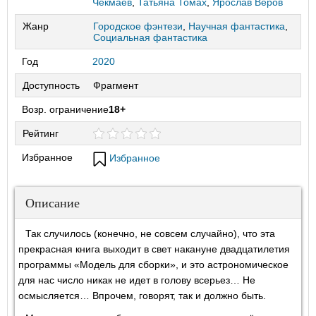
Чекмаев
,
Татьяна Томах
,
Ярослав Веров
Жанр
Городское фэнтези
,
Научная фантастика
,
Социальная фантастика
Год
2020
Доступность
Фрагмент
Возр. ограничение
18+
Рейтинг
Избранное
Избранное
Описание
Так случилось (конечно, не совсем случайно), что эта
прекрасная книга выходит в свет накануне двадцатилетия
программы «Модель для сборки», и это астрономическое
для нас число никак не идет в голову всерьез… Не
осмысляется… Впрочем, говорят, так и должно быть.