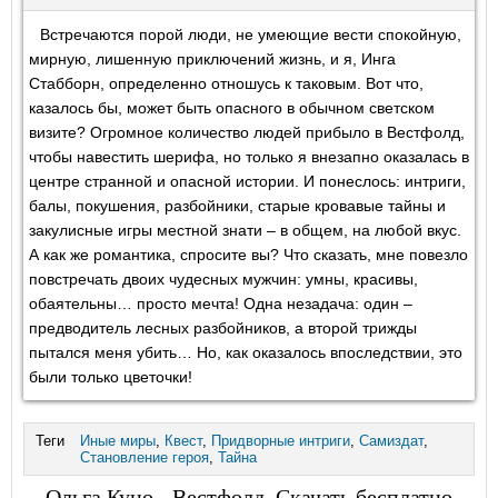
Встречаются порой люди, не умеющие вести спокойную,
мирную, лишенную приключений жизнь, и я, Инга
Стабборн, определенно отношусь к таковым. Вот что,
казалось бы, может быть опасного в обычном светском
визите? Огромное количество людей прибыло в Вестфолд,
чтобы навестить шерифа, но только я внезапно оказалась в
центре странной и опасной истории. И понеслось: интриги,
балы, покушения, разбойники, старые кровавые тайны и
закулисные игры местной знати – в общем, на любой вкус.
А как же романтика, спросите вы? Что сказать, мне повезло
повстречать двоих чудесных мужчин: умны, красивы,
обаятельны… просто мечта! Одна незадача: один –
предводитель лесных разбойников, а второй трижды
пытался меня убить… Но, как оказалось впоследствии, это
были только цветочки!
Теги
Иные миры
,
Квест
,
Придворные интриги
,
Самиздат
,
Становление героя
,
Тайна
Ольга Куно - Вестфолд. Скачать бесплатно