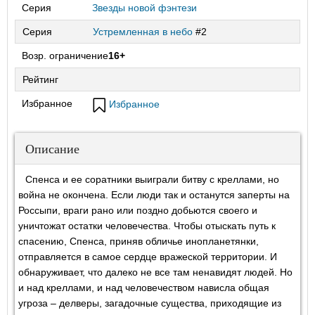
Серия
Звезды новой фэнтези
Серия
Устремленная в небо
#2
Возр. ограничение
16+
Рейтинг
Избранное
Избранное
Описание
Спенса и ее соратники выиграли битву с креллами, но
война не окончена. Если люди так и останутся заперты на
Россыпи, враги рано или поздно добьются своего и
уничтожат остатки человечества. Чтобы отыскать путь к
спасению, Спенса, приняв обличье инопланетянки,
отправляется в самое сердце вражеской территории. И
обнаруживает, что далеко не все там ненавидят людей. Но
и над креллами, и над человечеством нависла общая
угроза – делверы, загадочные существа, приходящие из