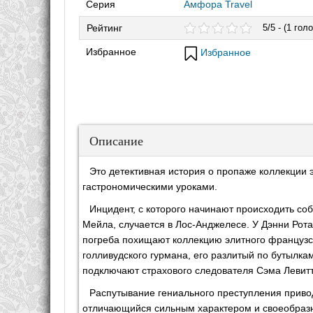
Серия
Амфора Travel
Рейтинг
5/5 - (1 голо
Избранное
Избранное
Описание
Это детективная история о пропаже коллекции э
гастрономическими уроками.
Инцидент, с которого начинают происходить с
Мейла, случается в Лос-Анджелесе. У Дэнни Рота
погреба похищают коллекцию элитного французс
голливудского гурмана, его разлитый по бутылкам
подключают страхового следователя Сэма Левитт
Распутывание гениального преступления привод
отличающийся сильным характером и своеобраз