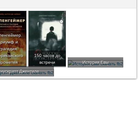
пенгеймер.
Триумф и
трагедия
риканского
150 часов до
Прометея
встречи
История Евы
нускрипт Джентиле