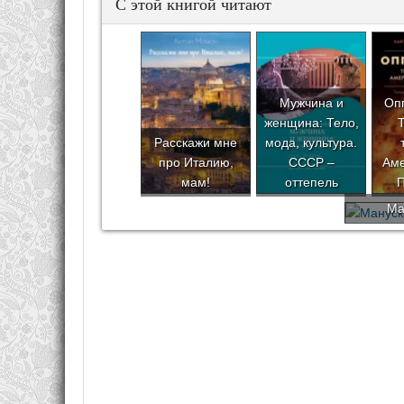
С этой книгой читают
Мужчина и
Оп
женщина: Тело,
Расскажи мне
мода, культура.
про Италию,
СССР –
Аме
мам!
оттепель
Ма