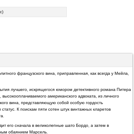
с)
литного французского вина, приправленная, как всегда у Мейла,
обытия лучшего, искрящегося юмором детективного романа Питера
, высокооплачиваемого американского адвоката, из личного
кого вина, представляющую собой особую гордость
 статус. К поискам пяти сотен штук винтажных кларетов
а.
ит его сначала в великолепные шато Бордо, а затем в
ным обаянием Марсель.