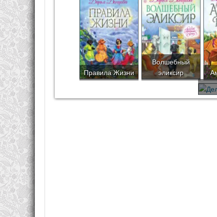
Волшебный
Правила Жизни
эликсир
А