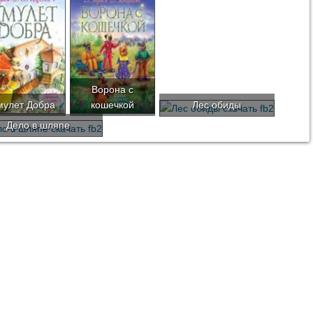
Ворона с
мулет Добра
кошечкой
Лес обиды
Дело в шляпе