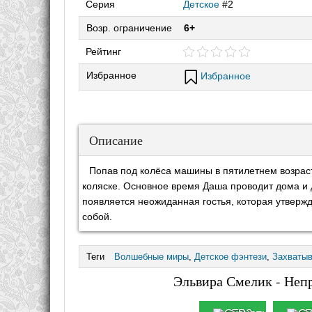
Серия
Детское
#2
Возр. ограничение
6+
Рейтинг
Избранное
Избранное
Описание
Попав под колёса машины в пятилетнем возрас
коляске. Основное время Даша проводит дома и д
появляется неожиданная гостья, которая утвержд
собой.
Теги
Волшебные миры
,
Детское фэнтези
,
Захваты
Эльвира Смелик - Непр