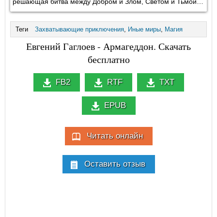
решающая битва между Добром и Злом, Светом и Тьмой…
Теги
Захватывающие приключения
,
Иные миры
,
Магия
Евгений Гаглоев - Армагеддон. Скачать
бесплатно
FB2
RTF
TXT
EPUB
Читать онлайн
Оставить отзыв