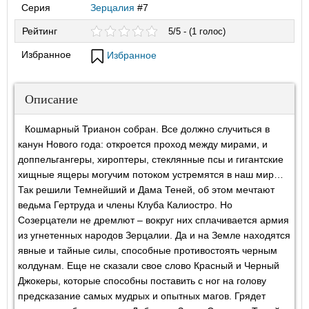
Серия
Зерцалия
#7
Рейтинг
5/5 - (1 голос)
Избранное
Избранное
Описание
Кошмарный Трианон собран. Все должно случиться в
канун Нового года: откроется проход между мирами, и
доппельгангеры, хироптеры, стеклянные псы и гигантские
хищные ящеры могучим потоком устремятся в наш мир…
Так решили Темнейший и Дама Теней, об этом мечтают
ведьма Гертруда и члены Клуба Калиостро. Но
Созерцатели не дремлют – вокруг них сплачивается армия
из угнетенных народов Зерцалии. Да и на Земле находятся
явные и тайные силы, способные противостоять черным
колдунам. Еще не сказали свое слово Красный и Черный
Джокеры, которые способны поставить с ног на голову
предсказание самых мудрых и опытных магов. Грядет