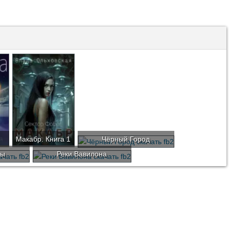
Макабр. Книга 1
Чёрный Город
ны
Реки Вавилона