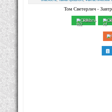
Том Светерлич - Завтр
FB2