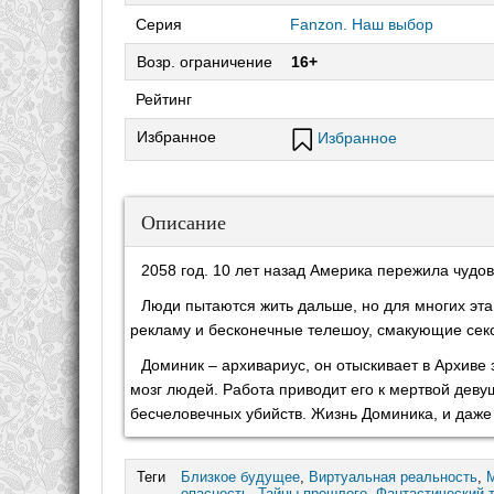
Серия
Fanzon. Наш выбор
Возр. ограничение
16+
Рейтинг
Избранное
Избранное
Описание
2058 год. 10 лет назад Америка пережила чудо
Люди пытаются жить дальше, но для многих эта
рекламу и бесконечные телешоу, смакующие секс
Доминик – архивариус, он отыскивает в Архиве
мозг людей. Работа приводит его к мертвой деву
бесчеловечных убийств. Жизнь Доминика, и даже 
Теги
Близкое будущее
,
Виртуальная реальность
,
опасность
,
Тайны прошлого
,
Фантастический 