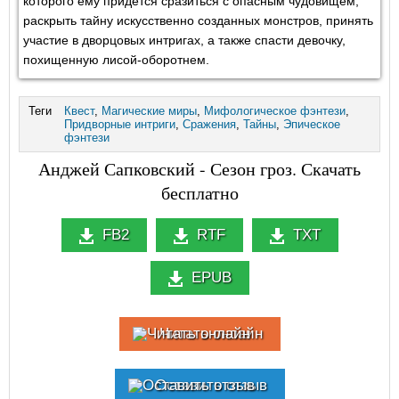
которого ему придется сразиться с опасным чудовищем,
раскрыть тайну искусственно созданных монстров, принять
участие в дворцовых интригах, а также спасти девочку,
похищенную лисой-оборотнем.
Теги
Квест
,
Магические миры
,
Мифологическое фэнтези
,
Придворные интриги
,
Сражения
,
Тайны
,
Эпическое
фэнтези
Анджей Сапковский - Сезон гроз. Скачать
бесплатно
FB2
RTF
TXT
EPUB
Читать онлайн
Оставить отзыв