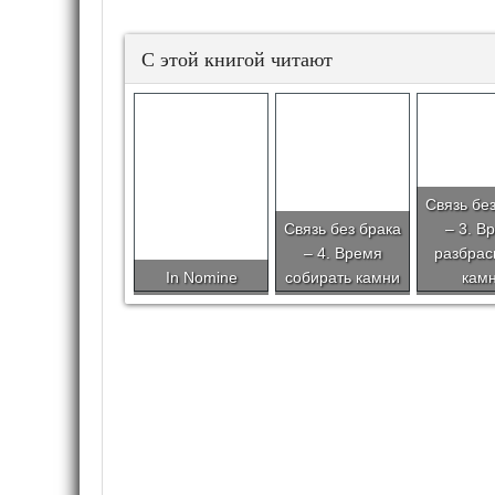
С этой книгой читают
Связь бе
Связь без брака
– 3. В
– 4. Время
разбрас
In Nomine
собирать камни
кам