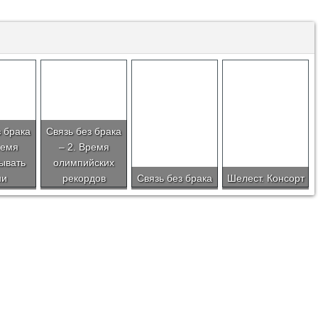
з брака
Связь без брака
ремя
– 2. Время
ывать
олимпийских
ни
рекордов
Связь без брака
Шелест. Консорт