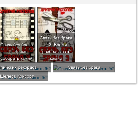
Связь без брака
Связь без брака
– 3. Время
– 4. Время
разбрасывать
собирать камни
камни
мпийских рекордов
Связь без брака
Шелест. Консорт