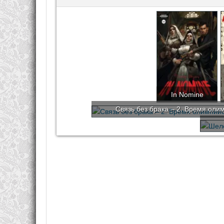
In Nomine
Связь без брака – 2. Время оли