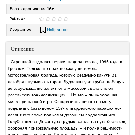
Возр. ограничение
16+
Рейтинг
Избранное
Избранное
Описание
Страшной выдалась первая неделя нового, 1995 года в
Грозном. Только что практически уничтожена
мотострелковая бригада, которую бездумно кинули 31
декабря штурмовать город. Дудаевцы уже трубят победу и
во всеуслышание заявляют о массовой сдаче в плен
российских военнослужащих… Но это – лишь хорошая
мина при плохой игре. Сепаратисты ничего не могут
поделать с батальоном 137-го гвардейского парашютно-
десантного полка под командованием подполковника
Голубятникова. Десантура грудью встала на пути боевиков,
обороняя привокзальную площадь, – и полна решимости
стоять здесь до конца. Потому что десант не сдается. А