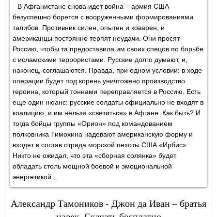
В Афганистане снова идет война – армия США
безуспешно борется с вооруженными формированиями
талибов. Противник силен, опытен и коварен, и
американцы постоянно терпят неудачи. Они просят
Россию, чтобы та предоставила им своих спецов по борьбе
с исламскими террористами. Русские долго думают, и,
наконец, соглашаются. Правда, при одном условии: в ходе
операции будет под корень уничтожено производство
героина, который тоннами переправляется в Россию. Есть
еще один нюанс: русские солдаты официально не входят в
коалицию, и им нельзя «светиться» в Афгане. Как быть? И
тогда бойцы группы «Орион» под командованием
полковника Тимохина надевают американскую форму и
входят в состав отряда морской пехоты США «Ирбис».
Никто не ожидал, что эта «сборная солянка» будет
обладать столь мощной боевой и эмоциональной
энергетикой…
Александр Тамоников - Джон да Иван – братья
навек. Скачать бесплатно