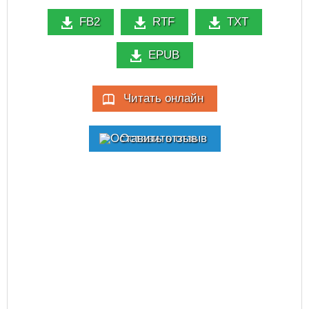
FB2
RTF
TXT
EPUB
Читать онлайн
Оставить отзыв