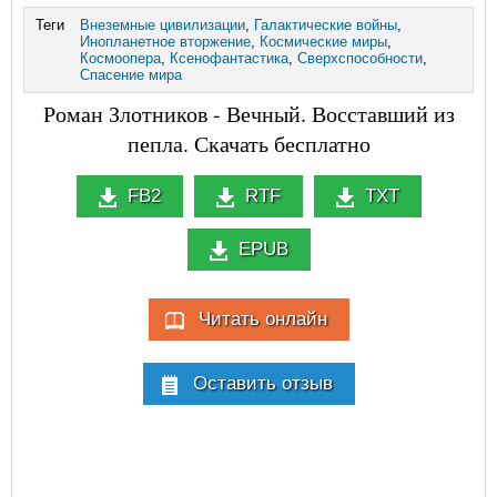
Теги
Внеземные цивилизации
,
Галактические войны
,
Инопланетное вторжение
,
Космические миры
,
Космоопера
,
Ксенофантастика
,
Сверхспособности
,
Спасение мира
Роман Злотников - Вечный. Восставший из
пепла. Скачать бесплатно
FB2
RTF
TXT
EPUB
Читать онлайн
Оставить отзыв