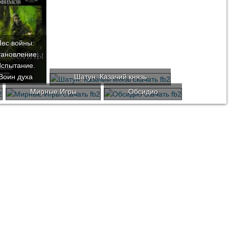
Пес войны:
ановление.
спытание.
Воин духа
Шатун. Казачий князь
Мирные Игры
Обсидио