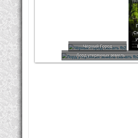
Ст
И
Чёрный Город
Лорд утерянных земель