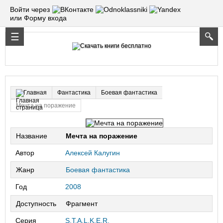
Войти через
или Форму входа
Фантастика
Боевая фантастика
Главная
Мечта на поражение
Название
Мечта на поражение
Автор
Алексей Калугин
Жанр
Боевая фантастика
Год
2008
Доступность
Фрагмент
Серия
S.T.A.L.K.E.R.