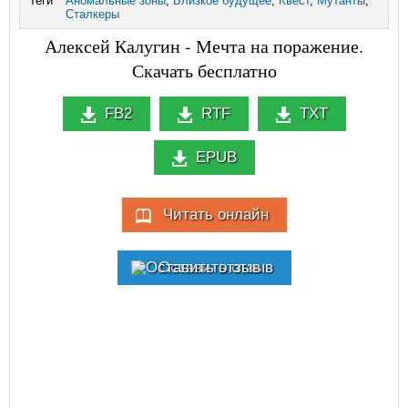
Теги
Аномальные зоны
,
Близкое будущее
,
Квест
,
Мутанты
,
Сталкеры
Алексей Калугин - Мечта на поражение.
Скачать бесплатно
FB2
RTF
TXT
EPUB
Читать онлайн
Оставить отзыв