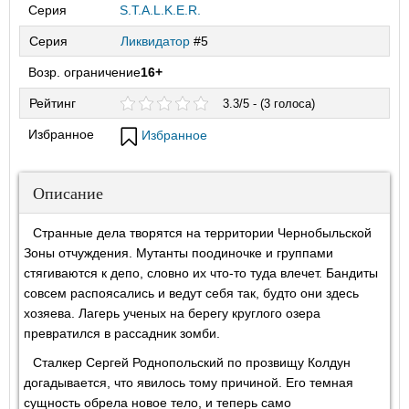
Серия
S.T.A.L.K.E.R.
Серия
Ликвидатор
#5
Возр. ограничение
16+
Рейтинг
3.3/5 - (3 голоса)
Избранное
Избранное
Описание
Странные дела творятся на территории Чернобыльской
Зоны отчуждения. Мутанты поодиночке и группами
стягиваются к депо, словно их что-то туда влечет. Бандиты
совсем распоясались и ведут себя так, будто они здесь
хозяева. Лагерь ученых на берегу круглого озера
превратился в рассадник зомби.
Сталкер Сергей Роднопольский по прозвищу Колдун
догадывается, что явилось тому причиной. Его темная
сущность обрела новое тело, и теперь само