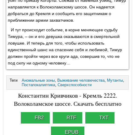
убит по приказу Когорты. Сбежав от наемных убийц, Тимур
направляется к Волоколамскому шоссе. Он надеется
добраться до Кремля и сообщить его защитникам о
приближении армии захватчиков.
И тут происходит событие, в корне меняющее судьбу
Тимура, – он и его девушка оказываются в смертельной
ловушке. И теперь для того, чтобы использовать
единственный шанс на спасение себя и любимой, Тимур
должен пройти через все круги ада, совершив то, что не
под силу ни одному человеку…
Теги
Аномальные зоны
,
Выживание человечества
,
Мутанты
,
Постапокалиптика
,
Сверхспособности
Константин Кривчиков - Кремль 2222.
Волоколамское шоссе. Скачать бесплатно
FB2
RTF
TXT
EPUB