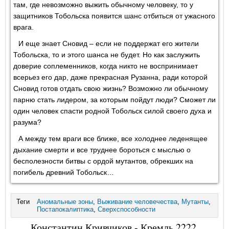
там, где невозможно выжить обычному человеку, то у
защитников Тобольска появится шанс отбиться от ужасного
врага.
И еще знает Сновид – если не поддержат его жители
Тобольска, то и этого шанса не будет. Но как заслужить
доверие соплеменников, когда никто не воспринимает
всерьез его дар, даже прекрасная Рузанна, ради которой
Сновид готов отдать свою жизнь? Возможно ли обычному
парню стать лидером, за которым пойдут люди? Сможет ли
один человек спасти родной Тобольск силой своего духа и
разума?
А между тем враги все ближе, все холоднее леденящее
дыхание смерти и все труднее бороться с мыслью о
бесполезности битвы с ордой мутантов, обрекших на
погибель древний Тобольск…
Теги
Аномальные зоны
,
Выживание человечества
,
Мутанты
,
Постапокалиптика
,
Сверхспособности
Константин Кривчиков - Кремль 2222.