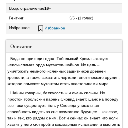
Возр. ограничение
16+
Рейтинг
5/5 - (1 голос)
Избранное
Избранное
Описание
Беда не приходит одна. Тобольский Кремль атакует
неисчислимая орда мутантов-шайнов. Их цель –
уничтожить немногочисленных защитников древней
крепости, а также захватить чертежи генетического оружия,
которое поможет мутантам стать властелинами мира.
Шайны коварны, безжалостны и очень сильны. Но
простой тобольский парень Сновид знает: шанс на победу
все-таки существует. Есть у Сновида уникальная
способность видеть во сне возможное будущее – как свое,
так и тех, кто рядом с ним. Вот и сейчас он знает, что если
хватит у него сил пройти кошмарные испытания и выстоять