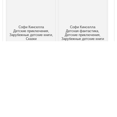
Софи Кинселла
Софи Кинселла
Детские приключения,
Детская фантастика,
Зарубежные детские книги,
Детские приключения,
Сказки
Зарубежные детские книги
Приключение с
Единорог на кухне
русалками