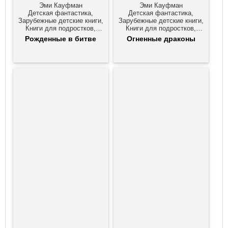
Эми Кауфман
Эми Кауфман
Детская фантастика,
Детская фантастика,
Зарубежные детские книги,
Зарубежные детские книги,
Книги для подростков,
Книги для подростков,
Фэнтези про драконов
Фэнтези про драконов
Рожденные в битве
Огненные драконы