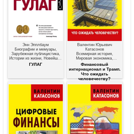
Энн Эпплбаум
Валентин Юрьевич
Биографии и мемуары,
Катасонов
Зарубежная публицистика,
Всемирная история,
Истории из жизни, Новейшая
Мировая экономика,
история
Новейшая история,
ГУЛАГ
Финансовый
Публицистика, Современное
интернационал и Трамп.
политическое положение
Что ожидать
человечеству?