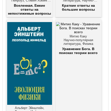
Пенроуз, Стивен Хокинг
литература, Научно-
Астрономия, Научно-
популярная литература,
Вселенная. Емкие
Краткие ответы на
популярная литература,
Физика
ответы на
большие вопросы
Физика
непостижимые вопросы
Митио Каку
Научно-популярная
литература, Физика
Уравнение Бога. В
поисках теории всего
Альберт Эйнштейн,