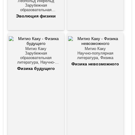
Леопольд Инфельд
Зарубежная
образовательная
литература, Научно-
Эволюция физики
популярная литература,
Физика
Митио Каку
Митио Каку
Зарубежная
Научно-популярная
образовательная
литература, Физика
литература, Научно-
Физика невозможного
популярная литература,
Физика будущего
Физика