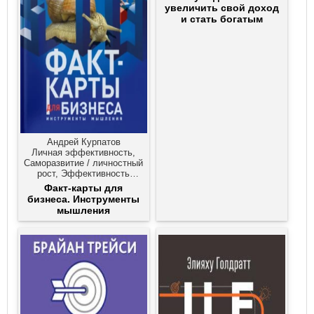
Саморазвитие / личностный
увеличить свой доход
рост, Эффективность
и стать богатым
бизнеса
Андрей Курпатов
Личная эффективность,
Саморазвитие / личностный
рост, Эффективность
бизнеса
Факт-карты для
бизнеса. Инструменты
мышления