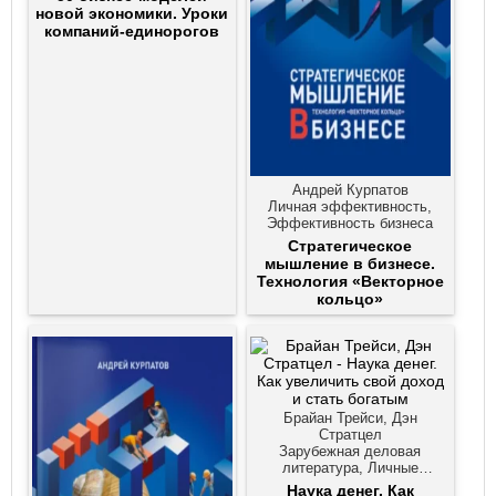
практика, Стартапы и
новой экономики. Уроки
создание бизнеса,
компаний-единорогов
Эффективность бизнеса
Андрей Курпатов
Личная эффективность,
Эффективность бизнеса
Стратегическое
мышление в бизнесе.
Технология «Векторное
кольцо»
Брайан Трейси, Дэн
Стратцел
Зарубежная деловая
литература, Личные
финансы, Просто о бизнесе,
Наука денег. Как