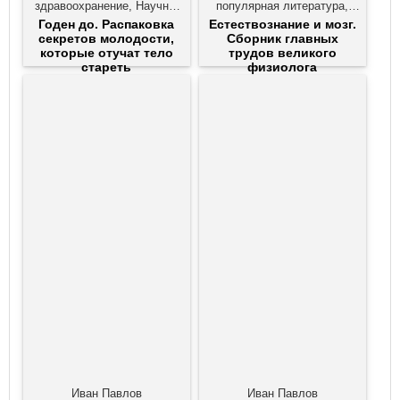
здравоохранение, Научно-
популярная литература,
популярная литература,
Нейробиология
Годен до. Распаковка
Естествознание и мозг.
Популярно о медицине
секретов молодости,
Сборник главных
которые отучат тело
трудов великого
стареть
физиолога
Иван Павлов
Иван Павлов