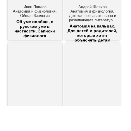
Иван Павлов
Андрей Шляхов
Анатомия и физиология,
Анатомия и физиология,
Общая биология
Детская познавательная и
развивающая литература,
Об уме вообще, о
Научно-популярная
Анатомия на пальцах.
русском уме в
литература
Для детей и родителей,
частности. Записки
которые хотят
физиолога
объяснять детям