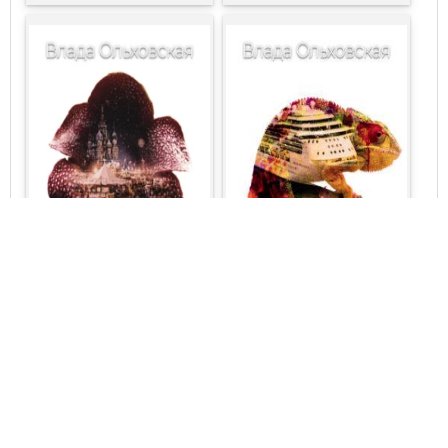
Влада Ольховская
Влада Ольховская
Знак Близнецов №7
Знак Близнецов №6
Три цветка Индонезии
Хамелеоны