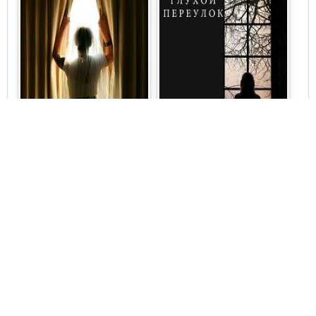
Блейк Пирс
Блейк Пирс
Загадки Хлои Файн –
Загадки Хлои Файн –
Психологический детектив
Психологический детектив
№2
№3
Соседская ложь
Безысходность