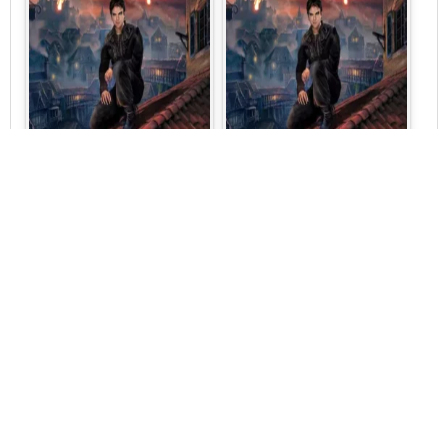
Андрей Красников
Андрей Красников
Забытые земли №4
Забытые земли №3
Противостояние
Патриарх