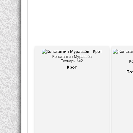
Константин Муравьёв
Технарь №2
К
Крот
По