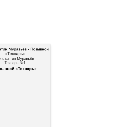
онстантин Муравьёв
Технарь №1
зывной «Технарь»