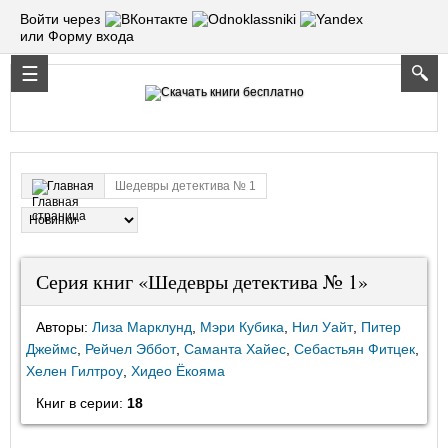
Войти через
или Форму входа
Шедевры детектива № 1
Главная
Серия книг «Шедевры детектива № 1»
Авторы:
Лиза Марклунд
,
Мэри Кубика
,
Нил Уайт
,
Питер
Джеймс
,
Рейчел Эббот
,
Саманта Хайес
,
Себастьян Фитцек
,
Хелен Гилтроу
,
Хидео Ёкояма
Книг в серии:
18