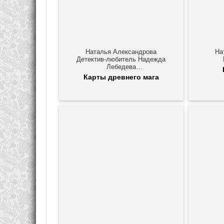
Наталья Александрова
На
Детектив-любитель Надежда
Лебедева
Роковой артефакт
Карты древнего мага