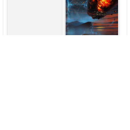
Сергей Лукьяненко
Измененные №3
Месяц за Рубиконом