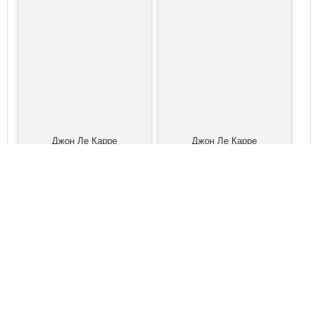
Джон Ле Карре
Джон Ле Карре
Джордж Смайли №9
Джордж Смайли №8
Шпионское наследие
Секретный паломник