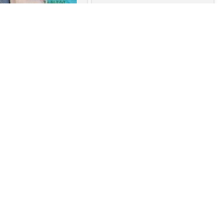
Сонда Тальбот
ткие любовные романы
аписки Русалочки