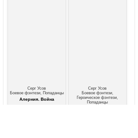
Серг Усов
Серг Усов
Боевое фэнтези, Попаданцы
Боевое фэнтези,
Героическое фэнтези,
Алерния. Война
Попаданцы
Превозмоганец-
прогрессор. Книга 1