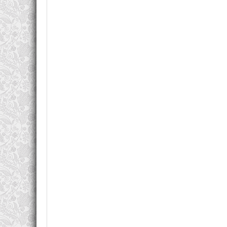
В семнадцать лет Росси создает роман о любви
получила название «Les Mal Partis», но не пол
некоторое время отложил писательское ремесл
переводы произведений Дж. Сэлинджера. Авто
рекламными агентствами. Будучи финансово не
сценарии для фильмов и увлекательные полице
«Купе смертников» открыл миру имя будущего кла
Особенности творчества
Романы Себастьяна Жапризо очень кинематог
кинолент. Автор умело переплетает природу, чу
самой развязки. Полицейские детективы ав
психологизму и глубокому раскрытию характеро
книги автора:
«Купе смертников»;
«Ловушка для Золушки»;
«Одержимый женщинами»;
«Дама в автомобиле, с ружьем и в очках».