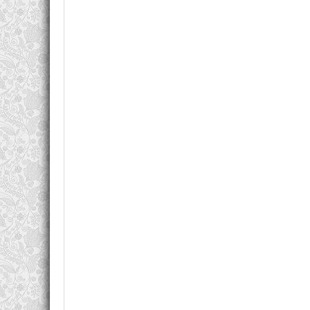
За свое творчество Жапризо получил множество
Litterature Policiere, премию Ассоциации детек
завершив свой последний роман.
Произведения автора можно скачать в форматах fb2
Книг:
5