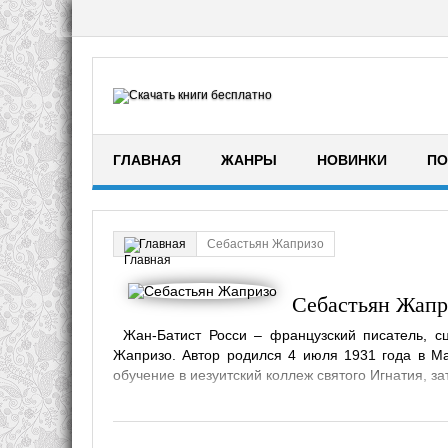
ГЛАВНАЯ
ЖАНРЫ
НОВИНКИ
ПО
Себастьян Жапризо
Главная
Себастьян Жапр
Жан-Батист Росси – французский писатель, с
Жапризо. Автор родился 4 июля 1931 года в Ма
обучение в иезуитский коллеж святого Игнатия, за
Признанный гений динамичного детек