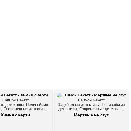
Саймон Бекетт
Саймон Бекетт
ые детективы, Полицейские
Зарубежные детективы, Полицейские
ы, Современные детективы,
детективы, Современные детективы,
Триллеры
Триллеры
Химия смерти
Мертвые не лгут