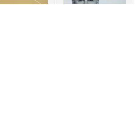
Радислав Гандапас
Радислав Гандапас
я, Ораторское искусство /
Ораторское искусство / риторика
риторика
101 совет оратору
ра для оратора. Десять
о том, как получать и
влять максимальное
ольствие, выступая
публично