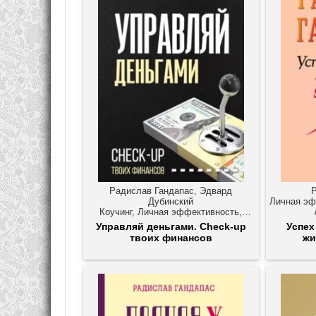
Радислав Гандапас, Эдвард
Дубинский
Личная эф
Коучинг, Личная эффективность,
Практическая психология,
Управляй деньгами. Check-up
Успех
Саморазвитие / личностный рост
твоих финансов
жи