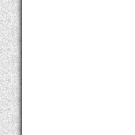
Радислав проводит не менее 100 тренингов и 
Балтии. Единственный в России, он трижды был
постоянный эксперт в передачах федеральных те
клиентов МТС, Сбербанк, Альфа-банк, РЖД,
представительства IBM, BP и MTV, Олимпийский к
Биография бизнес-тренера
Радислав Гандапас родился 17 июня 1967 год
исполнилось пять лет, семья переехала в Одес
Одесского государственного университета и у
средней школы. Вскоре он занял должность замес
С 2001 года Радислав проживает в Москве. 
ораторского мастерства», а также председателем
лица крупнейших компаний, лидеры политическ
телепрограмм и дает интервью для газет или жур
Литературная деятельность
Специалист по лидерству делится опытом, из