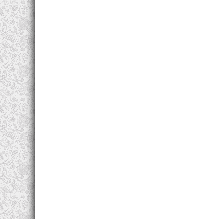
бизнес-тренером, а также стал лауреатом «Кн
считаются:
«Полная Ж: жизнь как бизнес-проект»;
«Харизма лидера»;
«К выступлению готов! Презентационный конструк
«101 совет по проведению корпоративной конфер
Методики, представленные в публикациях, зас
Читатели отмечают доступный язык изложения 
предназначены не только для бизнесменов, но
лидерские качества.
Произведения автора можно скачать в форматах fb2
Книг:
11