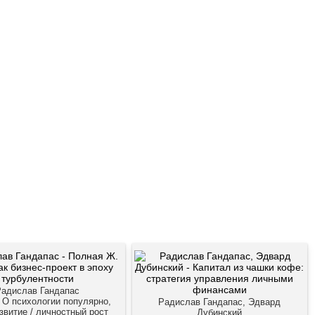
Радислав Гандапас
, О психологии популярно,
Радислав Гандапас, Эдвард
витие / личностный рост
Дубинский