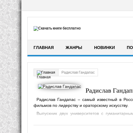
ГЛАВНАЯ
ЖАНРЫ
НОВИНКИ
ПО
Радислав Гандапас
Главная
Радислав Гандап
Радислав Гандапас – самый известный в Росси
фильмов по лидерству и ораторскому искусству.
Выпускник двух университетов с гуманитарн
компаний, девять из которых существуют до сих 
ограничения и достичь успеха и независимости.