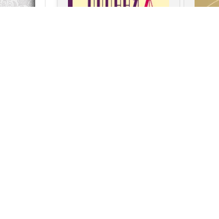
Радислав Гандапас
Личная эффективность, Саморазвитие
Мотиваци
/ личностный рост
Полная Ж: жизнь как бизнес-
Камасут
проект
глав 
доста
удов
Радислав Гандапас