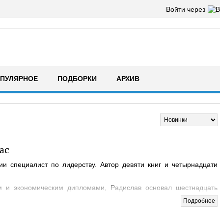
Войти через
ПУЛЯРНОЕ
ПОДБОРКИ
АРХИВ
ас
и специалист по лидерству. Автор девяти книг и четырнадцати
ым и экономическим дипломами, Радислав основал шестнадцать
пор. Все они работают для того, чтобы помочь людям преодолеть
Подробнее