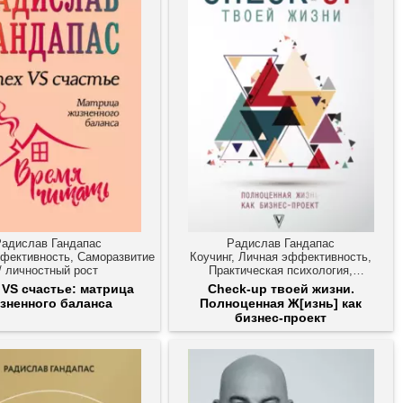
Радислав Гандапас
Радислав Гандапас
фективность, Саморазвитие
Коучинг, Личная эффективность,
/ личностный рост
Практическая психология,
Саморазвитие / личностный рост
 VS счастье: матрица
Check-up твоей жизни.
зненного баланса
Полноценная Ж[изнь] как
бизнес-проект