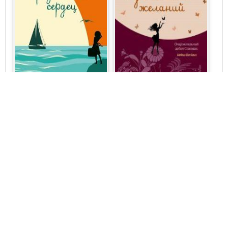
Лори Нельсон Спилман
Лори Нельсон Спилман
Современная зарубежная
Легкая проза
литература
Список заветных
Остров разбитых
желаний
сердец